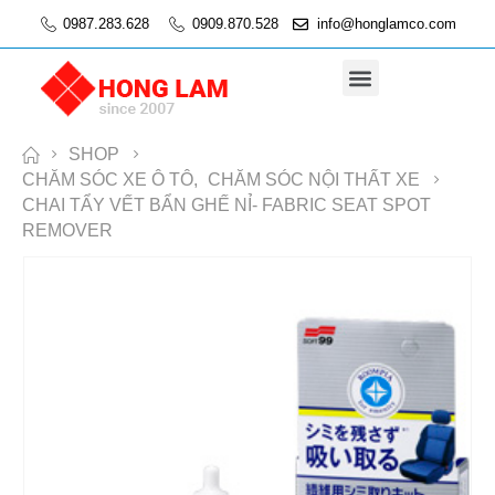
0987.283.628
0909.870.528
info@honglamco.com
SHOP
CHĂM SÓC XE Ô TÔ
,
CHĂM SÓC NỘI THẤT XE
CHAI TẨY VẾT BẨN GHẾ NỈ- FABRIC SEAT SPOT
REMOVER