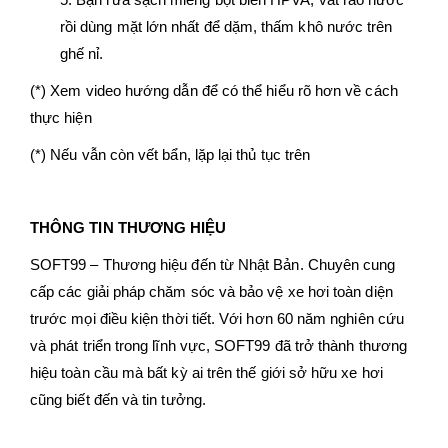
5. Bạn rửa sạch miếng bọt biển HPVA, vắt ráo nước
rồi dùng mặt lớn nhất để dặm, thấm khô nước trên
ghế nỉ.
(*) Xem video hướng dẫn để có thể hiểu rõ hơn về cách
thực hiện
(*) Nếu vẫn còn vết bẩn, lặp lại thủ tục trên
THÔNG TIN THƯƠNG HIỆU
SOFT99 – Thương hiệu đến từ Nhật Bản. Chuyên cung
cấp các giải pháp chăm sóc và bảo vệ xe hơi toàn diện
trước mọi điều kiện thời tiết. Với hơn 60 năm nghiên cứu
và phát triển trong lĩnh vực, SOFT99 đã trở thành thương
hiệu toàn cầu mà bất kỳ ai trên thế giới sở hữu xe hơi
cũng biết đến và tin tưởng.