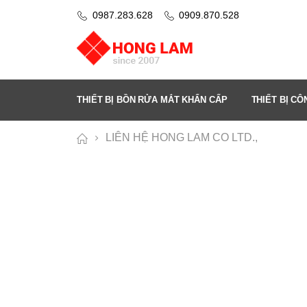
0987.283.628
0909.870.528
THIẾT BỊ BỒN RỬA MẮT KHẨN CẤP
THIẾT BỊ C
LIÊN HỆ HONG LAM CO LTD.,