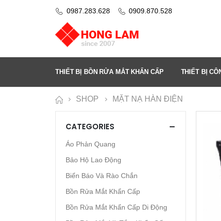
0987.283.628
0909.870.528
THIẾT BỊ BỒN RỬA MẮT KHẨN CẤP
THIẾT BỊ C
SHOP
MẶT NẠ HÀN ĐIỆN
CATEGORIES
Áo Phản Quang
Bảo Hộ Lao Động
Biển Báo Và Rào Chắn
Bồn Rửa Mắt Khẩn Cấp
Bồn Rửa Mắt Khẩn Cấp Di Động