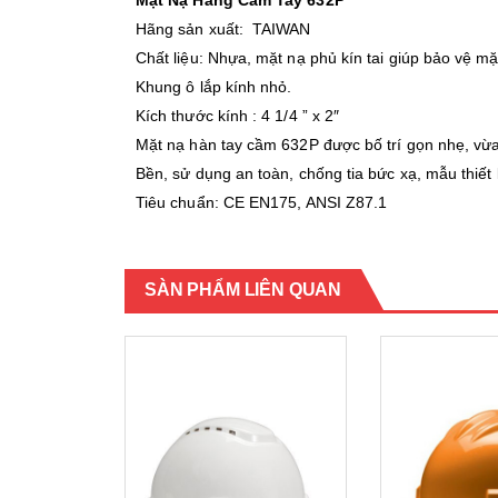
Mặt Nạ Hàng Cầm Tay 632P
Hãng sản xuất: TAIWAN
Chất liệu: Nhựa, mặt nạ phủ kín tai giúp bảo vệ mặt
Khung ô lắp kính nhỏ.
Kích thước kính : 4 1/4 ” x 2″
Mặt nạ hàn tay cầm 632P được bố trí gọn nhẹ, vừa 
Bền, sử dụng an toàn, chống tia bức xạ, mẫu thiết 
Tiêu chuẩn: CE EN175, ANSI Z87.1
SÀN PHẨM LIÊN QUAN