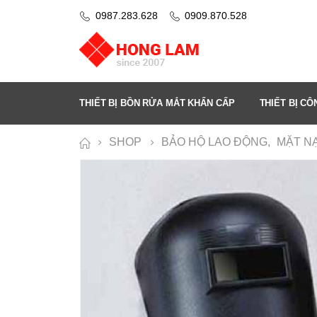
0987.283.628
0909.870.528
THIẾT BỊ BỒN RỬA MẮT KHẨN CẤP
THIẾT BỊ C
SHOP
BẢO HỘ LAO ĐỘNG
,
MẶT N