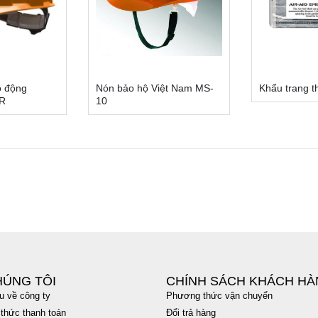
o động
Nón bảo hộ Việt Nam MS-
Khẩu trang t
R
10
HÚNG TÔI
CHÍNH SÁCH KHÁCH H
ệu về công ty
Phương thức vận chuyển
thức thanh toán
Đổi trả hàng