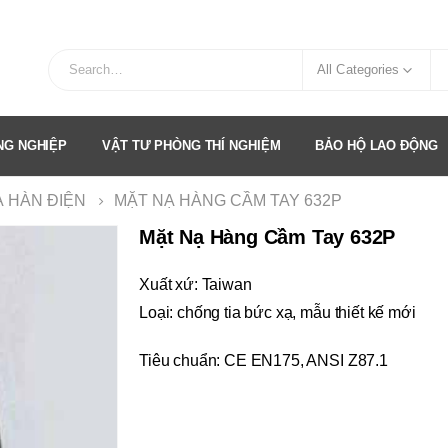
All Categories
ÔNG NGHIỆP
VẬT TƯ PHÒNG THÍ NGHIỆM
BẢO HỘ LAO ĐỘNG
Ạ HÀN ĐIỆN
MẶT NẠ HÀNG CẦM TAY 632P
Mặt Nạ Hàng Cầm Tay 632P
Xuất xứ: Taiwan
Loại: chống tia bức xạ, mẫu thiết kế mới
Tiêu chuẩn: CE EN175, ANSI Z87.1