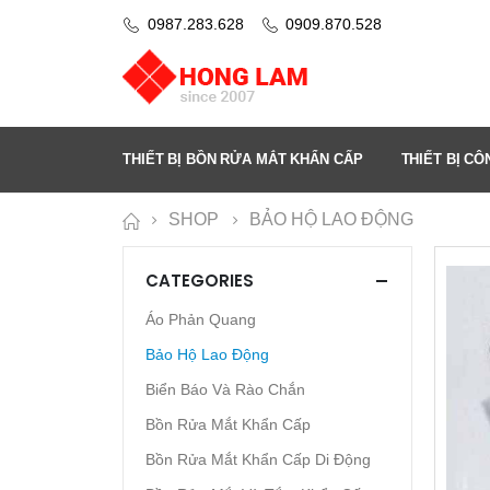
0987.283.628
0909.870.528
THIẾT BỊ BỒN RỬA MẮT KHẨN CẤP
THIẾT BỊ C
SHOP
BẢO HỘ LAO ĐỘNG
CATEGORIES
Áo Phản Quang
Bảo Hộ Lao Động
Biển Báo Và Rào Chắn
Bồn Rửa Mắt Khẩn Cấp
Bồn Rửa Mắt Khẩn Cấp Di Động