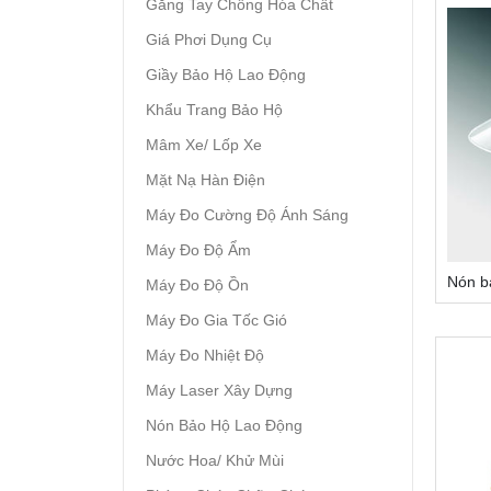
Găng Tay Chống Hóa Chất
Giá Phơi Dụng Cụ
Giầy Bảo Hộ Lao Động
Khẩu Trang Bảo Hộ
Mâm Xe/ Lốp Xe
Mặt Nạ Hàn Điện
Máy Đo Cường Độ Ánh Sáng
Máy Đo Độ Ẩm
Nón b
Máy Đo Độ Ồn
Máy Đo Gia Tốc Gió
Máy Đo Nhiệt Độ
Máy Laser Xây Dựng
Nón Bảo Hộ Lao Động
Nước Hoa/ Khử Mùi