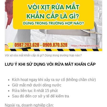
Vòi xịt rửa mắt khẩn cấp là gì? Dùng trong trường hợp nào?
LƯU Ý KHI SỬ DỤNG VÒI RỬA MẮT KHẨN CẤP
Kích hoạt ngay khi xảy ra sự cố (không chần chừ)
Giữ mắt mở dưới dòng nước
Rửa liên tục ít nhất 15 phút
Sau đó đến cơ sở y tế để kiểm tra
Ngoài ra, doanh nghiệp cần: