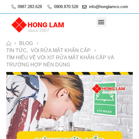
0987.283.628
0909.870.528
info@honglamco.com
Thiết Bị Bồn Rửa Mắt Khẩn Cấp
Thiết Bị Công Nghiệp
Vật Tư Phòng Thí Nghiệm
BLOG
TIN TỨC
,
VÒI RỬA MẮT KHẨN CẤP
TÌM HIỂU VỀ VÒI XỊT RỬA MẮT KHẨN CẤP VÀ
TRƯỜNG HỢP NÊN DÙNG