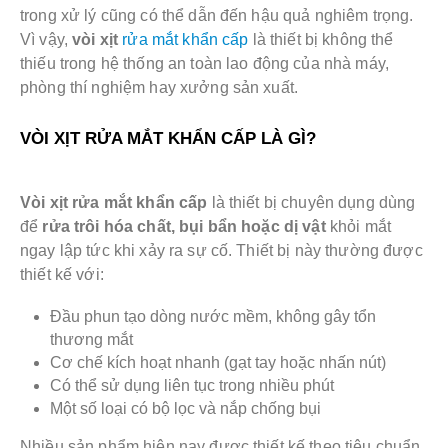
trong xử lý cũng có thể dẫn đến hậu quả nghiêm trọng.
Vì vậy,
vòi xịt
rửa mắt khẩn cấp
là thiết bị không thể
thiếu trong hệ thống an toàn lao động của nhà máy,
phòng thí nghiệm hay xưởng sản xuất.
VÒI XỊT RỬA MẮT KHẨN CẤP LÀ GÌ?
Vòi xịt rửa mắt khẩn cấp
là thiết bị chuyên dụng dùng
để
rửa trôi hóa chất, bụi bẩn hoặc dị vật
khỏi mắt
ngay lập tức khi xảy ra sự cố. Thiết bị này thường được
thiết kế với:
Đầu phun tạo dòng nước mềm, không gây tổn
thương mắt
Cơ chế kích hoạt nhanh (gạt tay hoặc nhấn nút)
Có thể sử dụng liên tục trong nhiều phút
Một số loại có bộ lọc và nắp chống bụi
Nhiều sản phẩm hiện nay được thiết kế theo tiêu chuẩn