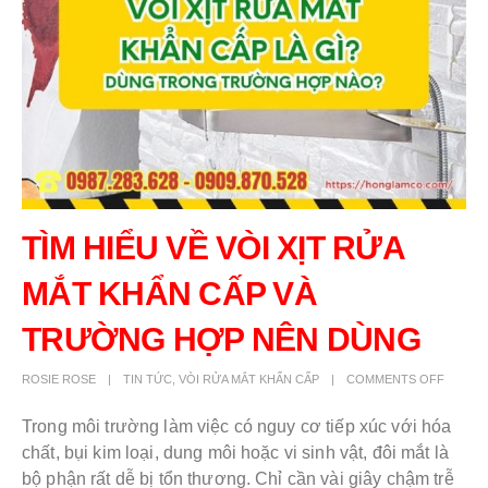
TÌM HIỂU VỀ VÒI XỊT RỬA
MẮT KHẨN CẤP VÀ
TRƯỜNG HỢP NÊN DÙNG
ROSIE ROSE
TIN TỨC
,
VÒI RỬA MẮT KHẨN CẤP
COMMENTS OFF
Trong môi trường làm việc có nguy cơ tiếp xúc với hóa
chất, bụi kim loại, dung môi hoặc vi sinh vật, đôi mắt là
bộ phận rất dễ bị tổn thương. Chỉ cần vài giây chậm trễ