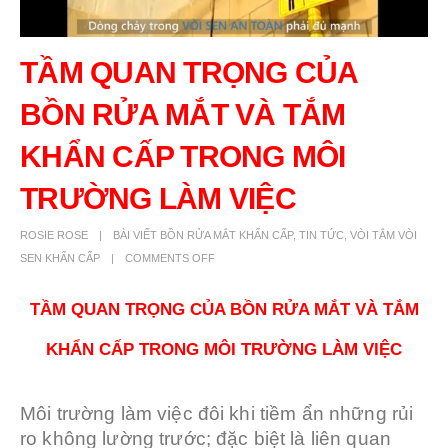
TẦM QUAN TRỌNG CỦA
BỒN RỬA MẮT VÀ TẮM
KHẨN CẤP TRONG MÔI
TRƯỜNG LÀM VIỆC
ROSIE ROSE
BÀI VIẾT BỒN RỬA MẮT KHẨN CẤP
,
TIN TỨC
,
VÒI TẮM VÒI
SEN KHẨN CẤP
COMMENTS OFF
TẦM QUAN TRỌNG CỦA BỒN RỬA MẮT VÀ TẮM
KHẨN CẤP TRONG MÔI TRƯỜNG LÀM VIỆC
Môi trường làm việc đôi khi tiềm ẩn những rủi
ro không lường trước; đặc biệt là liên quan