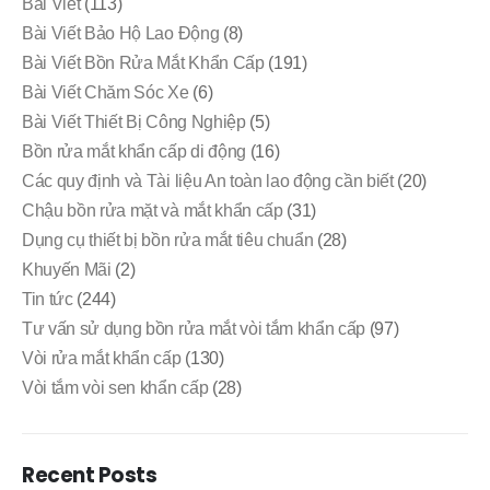
Bài Viết
(113)
Bài Viết Bảo Hộ Lao Động
(8)
Bài Viết Bồn Rửa Mắt Khẩn Cấp
(191)
Bài Viết Chăm Sóc Xe
(6)
Bài Viết Thiết Bị Công Nghiệp
(5)
Bồn rửa mắt khẩn cấp di động
(16)
Các quy định và Tài liệu An toàn lao động cần biết
(20)
Chậu bồn rửa mặt và mắt khẩn cấp
(31)
Dụng cụ thiết bị bồn rửa mắt tiêu chuẩn
(28)
Khuyến Mãi
(2)
Tin tức
(244)
Tư vấn sử dụng bồn rửa mắt vòi tắm khẩn cấp
(97)
Vòi rửa mắt khẩn cấp
(130)
Vòi tắm vòi sen khẩn cấp
(28)
Recent Posts