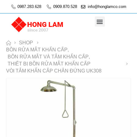
0987.283.628
0909.870.528
info@honglamco.com
SHOP
BỒN RỬA MẮT KHẨN CẤP
,
BỒN RỬA MẮT VÀ TẮM KHẨN CẤP
,
THIẾT BỊ BỒN RỬA MẮT KHẨN CẤP
VÒI TẮM KHẨN CẤP CHÂN ĐỨNG UK308