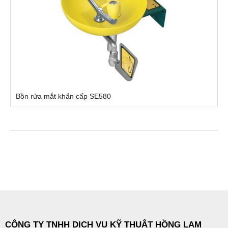
Bồn rửa mắt khẩn cấp SE580
CÔNG TY TNHH DỊCH VỤ KỸ THUẬT HỒNG LAM