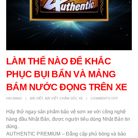
LÀM THẾ NÀO ĐỂ KHẮC
PHỤC BỤI BẨN VÀ MẢNG
BÁM NƯỚC ĐỌNG TRÊN XE
HAI BANG
BÀI VIẾT
,
BÀI VIẾT CHĂM SÓC XE
COMMENTS OFF
Hãy thử ngay sản phẩm bảo vệ sơn xe với công nghệ
hàng đầu Nhật Bản, được người tiêu dùng Nhật Bản tin
dùng.
AUTHENTIC PREMIUM – Đẳng cấp phủ bóng và bảo