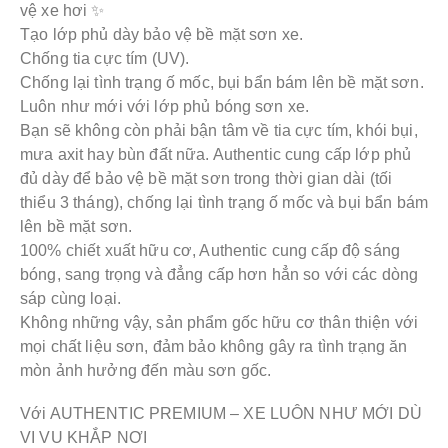
vệ xe hơi ✨
Tạo lớp phủ dày bảo vệ bề mặt sơn xe.
Chống tia cực tím (UV).
Chống lại tình trạng ố mốc, bụi bẩn bám lên bề mặt sơn.
Luôn như mới với lớp phủ bóng sơn xe.
Bạn sẽ không còn phải bận tâm về tia cực tím, khói bụi,
mưa axit hay bùn đất nữa. Authentic cung cấp lớp phủ
đủ dày để bảo vệ bề mặt sơn trong thời gian dài (tối
thiểu 3 tháng), chống lại tình trạng ố mốc và bụi bẩn bám
lên bề mặt sơn.
100% chiết xuất hữu cơ, Authentic cung cấp độ sáng
bóng, sang trọng và đẳng cấp hơn hẳn so với các dòng
sáp cùng loại.
Không những vậy, sản phẩm gốc hữu cơ thân thiện với
mọi chất liệu sơn, đảm bảo không gây ra tình trạng ăn
mòn ảnh hưởng đến màu sơn gốc.
Với AUTHENTIC PREMIUM – XE LUÔN NHƯ MỚI DÙ
VI VU KHẮP NƠI