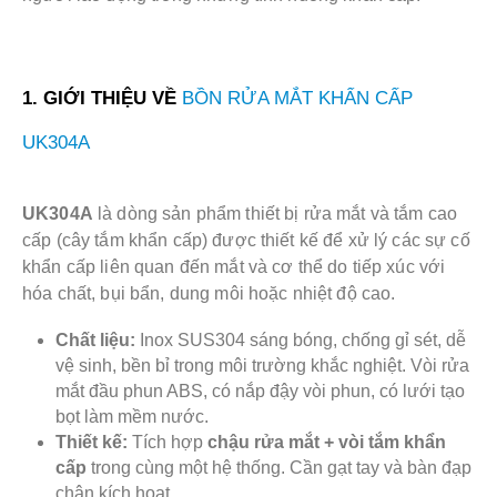
1. GIỚI THIỆU VỀ
BỒN RỬA MẮT KHẨN CẤP
UK304A
UK304A
là dòng sản phẩm thiết bị rửa mắt và tắm cao
cấp (cây tắm khẩn cấp) được thiết kế để xử lý các sự cố
khẩn cấp liên quan đến mắt và cơ thể do tiếp xúc với
hóa chất, bụi bẩn, dung môi hoặc nhiệt độ cao.
Chất liệu:
Inox SUS304 sáng bóng, chống gỉ sét, dễ
vệ sinh, bền bỉ trong môi trường khắc nghiệt. Vòi rửa
mắt đầu phun ABS, có nắp đậy vòi phun, có lưới tạo
bọt làm mềm nước.
Thiết kế:
Tích hợp
chậu rửa mắt + vòi tắm khẩn
cấp
trong cùng một hệ thống. Cần gạt tay và bàn đạp
chân kích hoạt