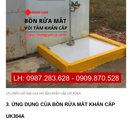
Ưu điểm nổi bật của vòi tắm khẩn cấp UK304A
3. ỨNG DỤNG CỦA BỒN RỬA MẮT KHẨN CẤP
UK304A